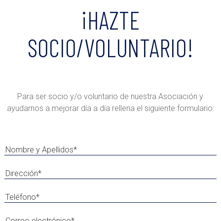
¡HAZTE
SOCIO/VOLUNTARIO!
Para ser socio y/o voluntario de nuestra Asociación y
ayudarnos a mejorar día a día rellena el siguiente formulario:
N
o
m
D
b
i
r
r
T
e
e
e
y
c
l
C